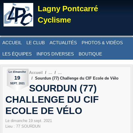
Panneau de gestion des cookies
Lagny Pontcarré
Cyclisme
ACCUEIL
LE CLUB
ACTUALITÉS
PHOTOS & VIDÉOS
LES ÉQUIPES
INFOS DIVERSES
BOUTIQUE
Le
dimanche
Accueil
19
Sourdun (77) Challenge du CIF Ecole de Vélo
SEPT.
2021
SOURDUN (77)
CHALLENGE DU CIF
ECOLE DE VÉLO
Le
dimanche
19
sept.
2021
Lieu :
77
SOURDUN