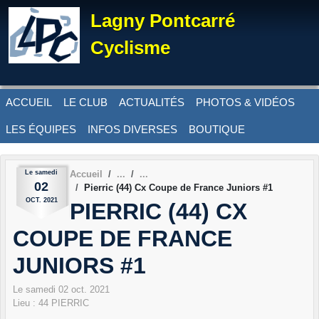
Panneau de gestion des cookies
Lagny Pontcarré
Cyclisme
ACCUEIL
LE CLUB
ACTUALITÉS
PHOTOS & VIDÉOS
LES ÉQUIPES
INFOS DIVERSES
BOUTIQUE
Le
samedi
Accueil
02
Pierric (44) Cx Coupe de France Juniors #1
OCT.
2021
PIERRIC (44) CX
COUPE DE FRANCE
JUNIORS #1
Le
samedi
02
oct.
2021
Lieu :
44
PIERRIC