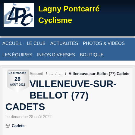
Panneau de gestion des cookies
Lagny Pontcarré
Cyclisme
ACCUEIL
LE CLUB
ACTUALITÉS
PHOTOS & VIDÉOS
LES ÉQUIPES
INFOS DIVERSES
BOUTIQUE
Le
dimanche
Accueil
Villeneuve-sur-Bellot (77) Cadets
28
VILLENEUVE-SUR-
AOÛT
2022
BELLOT (77)
CADETS
Le
dimanche
28
août
2022
Cadets