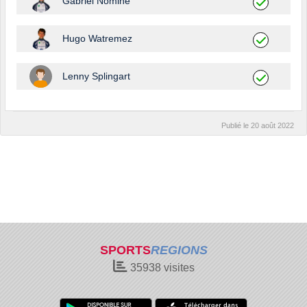
Gabriel Nomine
Hugo Watremez
Lenny Splingart
Publié le
20 août 2022
SPORTS
REGIONS
35938
visites