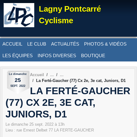
Panneau de gestion des cookies
Lagny Pontcarré
Cyclisme
ACCUEIL
LE CLUB
ACTUALITÉS
PHOTOS & VIDÉOS
LES ÉQUIPES
INFOS DIVERSES
BOUTIQUE
Le
dimanche
Accueil
25
La Ferté-Gaucher (77) Cx 2e, 3e cat, Juniors, D1
SEPT.
2022
LA FERTÉ-GAUCHER
(77) CX 2E, 3E CAT,
JUNIORS, D1
Le
dimanche
25
sept.
2022
à 13h
Lieu :
rue Ernest Delbet
77
LA FERTE-GAUCHER