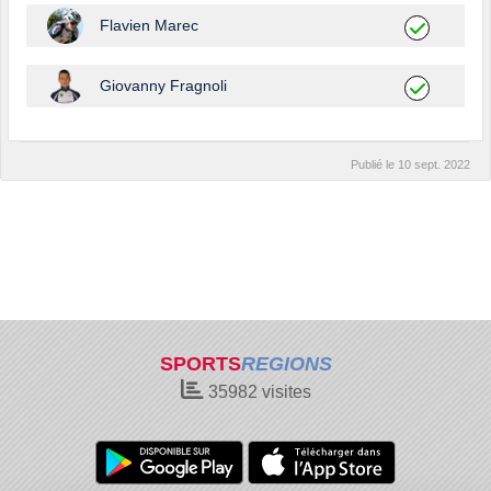
Flavien Marec
Giovanny Fragnoli
Publié le
10 sept. 2022
SPORTS
REGIONS
35982
visites