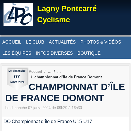
Panneau de gestion des cookies
Lagny Pontcarré
Cyclisme
ACCUEIL
LE CLUB
ACTUALITÉS
PHOTOS & VIDÉOS
LES ÉQUIPES
INFOS DIVERSES
BOUTIQUE
Le
dimanche
Accueil
07
championnat d’île de France Domont
JANV.
2024
CHAMPIONNAT D’ÎLE
DE FRANCE DOMONT
Le
dimanche
07
janv.
2024
de 09h29 à 16h30
DO Championnat d’île de France U15-U17