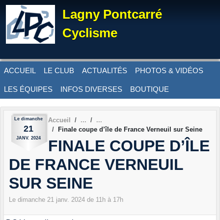
Panneau de gestion des cookies
Lagny Pontcarré
Cyclisme
ACCUEIL
LE CLUB
ACTUALITÉS
PHOTOS & VIDÉOS
LES ÉQUIPES
INFOS DIVERSES
BOUTIQUE
Le
dimanche
Accueil
21
Finale coupe d’île de France Verneuil sur Seine
JANV.
2024
FINALE COUPE D’ÎLE
DE FRANCE VERNEUIL
SUR SEINE
Le
dimanche
21
janv.
2024
de 11h à 17h