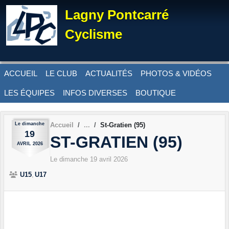
Panneau de gestion des cookies
Lagny Pontcarré
Cyclisme
ACCUEIL
LE CLUB
ACTUALITÉS
PHOTOS & VIDÉOS
LES ÉQUIPES
INFOS DIVERSES
BOUTIQUE
Le
dimanche
Accueil
St-Gratien (95)
19
ST-GRATIEN (95)
AVRIL
2026
Le
dimanche
19
avril
2026
U15
U17