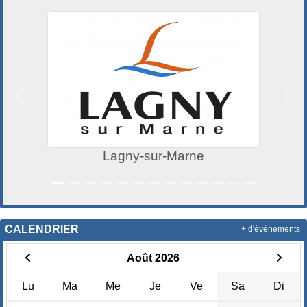
Précedent
Suiv
Lagny-sur-Marne
CALENDRIER
+ d'évènements
Août 2026
Lu
Ma
Me
Je
Ve
Sa
Di