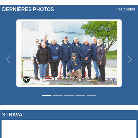
DERNIÈRES PHOTOS
+ de photos
Précedent
Sui
STRAVA