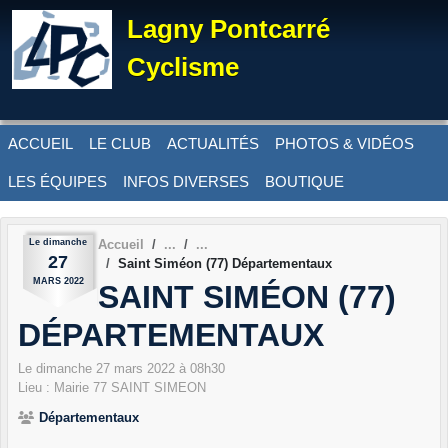
Panneau de gestion des cookies
Lagny Pontcarré
Cyclisme
ACCUEIL
LE CLUB
ACTUALITÉS
PHOTOS & VIDÉOS
LES ÉQUIPES
INFOS DIVERSES
BOUTIQUE
Le
dimanche
Accueil
27
Saint Siméon (77) Départementaux
MARS
2022
SAINT SIMÉON (77)
DÉPARTEMENTAUX
Le
dimanche
27
mars
2022
à 08h30
Lieu :
Mairie
77
SAINT SIMEON
Départementaux