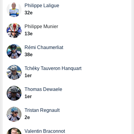
Philippe Laligue
32e
Philippe Munier
13e
Rémi Chaumerliat
38e
Tchéky Tauveron Hanquart
1er
Thomas Dewaele
1er
Tristan Regnault
2e
Valentin Braconnot