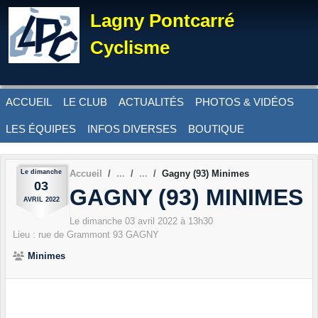
Panneau de gestion des cookies
Lagny Pontcarré
Cyclisme
ACCUEIL
LE CLUB
ACTUALITÉS
PHOTOS & VIDÉOS
LES ÉQUIPES
INFOS DIVERSES
BOUTIQUE
Le
dimanche
Accueil
Gagny (93) Minimes
03
GAGNY (93) MINIMES
AVRIL
2022
Le
dimanche
03
avril
2022
à 13h30
Lieu :
rue de Grammont
93
GAGNY
Minimes